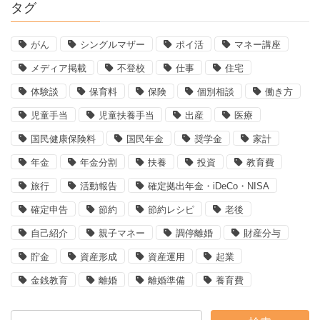
タグ
がん
シングルマザー
ポイ活
マネー講座
メディア掲載
不登校
仕事
住宅
体験談
保育料
保険
個別相談
働き方
児童手当
児童扶養手当
出産
医療
国民健康保険料
国民年金
奨学金
家計
年金
年金分割
扶養
投資
教育費
旅行
活動報告
確定拠出年金・iDeCo・NISA
確定申告
節約
節約レシピ
老後
自己紹介
親子マネー
調停離婚
財産分与
貯金
資産形成
資産運用
起業
金銭教育
離婚
離婚準備
養育費