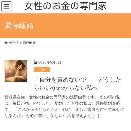
コ
ナ
ン
ビ
テ
ゲ
ン
ー
調停離婚
ツ
シ
へ
ョ
ス
ン
HOME
調停離婚
キ
に
ッ
移
プ
動
2026年5月6日
ブログ
「自分を責めないで――どうした
らいいかわからない私へ」
宮城県在住 女性のお金の専門家の浅野由香です。 あの頃の私
は、毎日が精一杯でした。 離婚した直後の私は、調停離婚を経
て、 「これから子どもたちと一緒に、楽しい家庭を作って幸せに
なるんだ」 と心に誓い、新しい生活を迎えよう […]