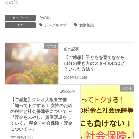
その他
開
新
き
し
ま
い
す
ウ
その他
カテゴリー
)
ィ
ン
シングルマザー
個別相談
タグ
ド
ウ
で
開
き
その他
ま
前の記事
す
)
【ご感想】子どもを育てながら
自分の働き方のスタイルにはど
ういった方法？
2023年6月12日
その他
次の記事
【ご感想】クレオ大阪東主催
「知ってトクする！ 女性のため
の税金と社会保障等について ～
『貯金をふやし、資産形成をし
ていく』 税金・社会保険・貯金
について～」
2023年6月25日