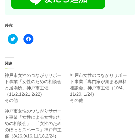
共有:
ク
F
リ
a
ッ
c
ク
e
し
b
て
o
T
o
関連
w
k
i
で
t
共
神戸市女性のつながりサポー
神戸市女性のつながりサポー
t
有
ト事業「女性のための相談会
ト事業「専門家が集まる無料
e
す
r
る
と居場所」神戸市主催
相談会」神戸市主催（10/4,
で
に
（11/2,12/21,2/22)
11/29, 1/24)
共
は
有
ク
その他
その他
(
リ
新
ッ
神戸市女性のつながりサポー
し
ク
い
し
ト事業「女性による女性のた
ウ
て
ィ
く
めの相談会」、「女性のため
ン
だ
のほっとスペース」神戸市主
ド
さ
ウ
い
催（8/26,9/16,11/18,2/24)
で
(