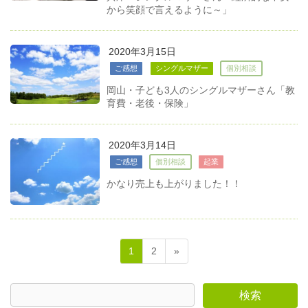
から笑顔で言えるように～」
2020年3月15日
ご感想
シングルマザー
個別相談
岡山・子ども3人のシングルマザーさん「教
育費・老後・保険」
2020年3月14日
ご感想
個別相談
起業
かなり売上も上がりました！！
1
2
»