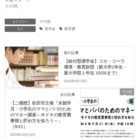
い
し
その他
ウ
て
ィ
く
ン
だ
ド
さ
その他
カテゴリー
ウ
い
で
(
奨学金
教育費
タグ
開
新
き
し
ま
い
す
ウ
)
ィ
その他
ン
前の記事
ド
ウ
【給付型奨学金】コカ・コーラ
で
環境・教育財団（新大学1年生・
開
き
新大学院１年生 10/26まで）
ま
す
2023年9月19日
)
その他
次の記事
【ご感想】吹田市主催「未就学
児・小学生のママとパパのため
のマネー講座～今ドキの教育費
事情と貯め方を知ろう～」
（9/21）
2023年10月19日