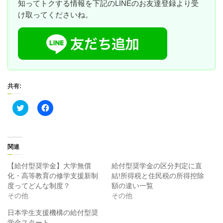
知ってトクする情報を下記のLINEのお友達登録より受
け取ってくださいね。
共有:
ク
F
リ
a
ッ
c
ク
e
し
b
て
o
T
o
関連
w
k
i
で
t
共
【給付型奨学金】大学無償
給付型奨学金の区分判定に直
t
有
化・高等教育の修学支援新制
結!所得税と住民税の所得控除
e
す
r
る
度ってどんな制度？
額の違い一覧
で
に
その他
その他
共
は
有
ク
(
リ
日本学生支援機構の給付型奨
新
ッ
学金スタート
し
ク