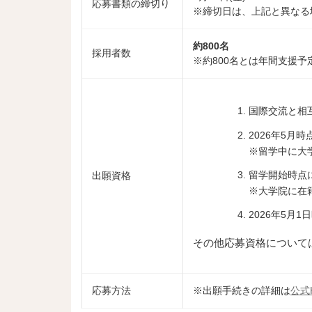
応募書類の締切り
※締切日は、上記と異なる
約800名
採用者数
※約800名とは年間支援予
国際交流と相
2026年5月
※留学中に大
留学開始時点
出願資格
※大学院に在
2026年5月
その他応募資格について
応募方法
※出願手続きの詳細は
公式