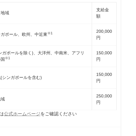
支給金
・地域
額
200,000
※1
ンガポール、欧州、中近東
円
ンガポールを除く)、大洋州、中南米、アフリ
150,000
※1
外国
円
150,000
(シンガポールを含む)
円
250,000
地域
円
は
公式ホームページ
をご確認ください