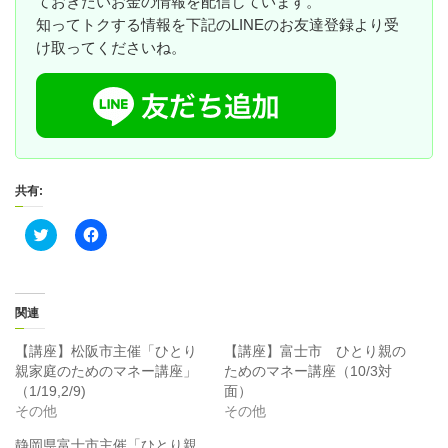
ておきたいお金の情報を配信しています。
知ってトクする情報を下記のLINEのお友達登録より受
け取ってくださいね。
共有:
ク
F
リ
a
ッ
c
ク
e
し
b
て
o
T
o
関連
w
k
i
で
t
共
【講座】松阪市主催「ひとり
【講座】富士市 ひとり親の
t
有
親家庭のためのマネー講座」
ためのマネー講座（10/3対
e
す
r
る
（1/19,2/9)
面）
で
に
その他
その他
共
は
有
ク
(
リ
静岡県富士市主催「ひとり親