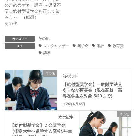
新
ッ
のためのマネー講座 ～返済不
し
ク
い
し
要！給付型奨学金を正しく知
ウ
て
ィ
く
ろう～」（感想）
ン
だ
その他
ド
さ
ウ
い
で
(
開
新
その他
カテゴリー
き
し
ま
い
シングルマザー
奨学金
家計
教育費
タグ
す
ウ
)
ィ
講座
ン
ド
ウ
で
開
その他
き
前の記事
ま
す
【給付型奨学金】一般財団法人
)
あしなが育英会（現在高校・高
専在学生を対象 5/20まで）
2026年5月12日
その他
次の記事
【給付型奨学金】Ｚ会奨学金
（指定大学へ進学する高校3年生