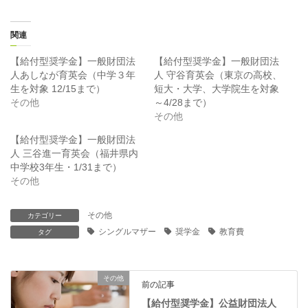
ク
e
し
b
て
o
T
o
関連
w
k
i
で
t
共
【給付型奨学金】一般財団法
【給付型奨学金】一般財団法
t
有
人あしなが育英会（中学３年
人 守谷育英会（東京の高校、
e
す
r
る
生を対象 12/15まで）
短大・大学、大学院生を対象
で
に
その他
～4/28まで）
共
は
有
ク
その他
(
リ
新
ッ
【給付型奨学金】一般財団法
し
ク
い
し
人 三谷進一育英会（福井県内
ウ
て
ィ
く
中学校3年生・1/31まで）
ン
だ
その他
ド
さ
ウ
い
で
(
開
新
その他
カテゴリー
き
し
ま
い
シングルマザー
奨学金
教育費
タグ
す
ウ
)
ィ
ン
ド
ウ
その他
で
前の記事
開
き
【給付型奨学金】公益財団法人