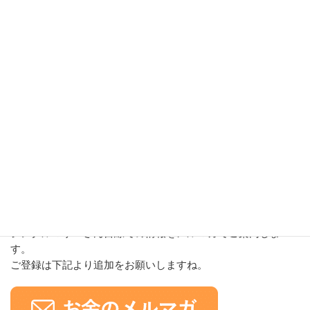
●
お金に関する様々な制度や最新情
報をお届けします。
シングルマザーさん目線での情報をメルマガでご案内しま
す。
ご登録は下記より追加をお願いしますね。