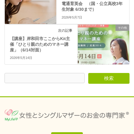
ま
電通育英会 （国・公立高校3年
す
)
生対象 6/30まで）
2026年5月7日
その他
次の記事
【講座】岸和田市ここからKit主
催「ひとり親のためのマネー講
座」（6/14対面）
2026年5月14日