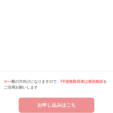
●
2025年1月11日9時半～11時半 満席→
60名に増席：満席
2025年1月11日がご都合悪い方は「
動画講座
」がございます。
こちら
をクリックいただきますようお願いします。
参加費：11,000円（税込）
LINE割引：5,500円（税込）
※
一般の方向けになりますので、
FP資格取得者は個別相談
を
ご活用お願いします
お申し込みはこち