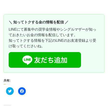
＼ 知ってトクする金の情報を配信 ／
LINEにて募集中の奨学金情報やシングルマザーが知っ
ておきたいお金の情報を配信しています。
知ってトクする情報を下記のLINEのお友達登録より受
け取ってくださいね。
共有:
ク
F
リ
a
ッ
c
ク
e
し
b
て
o