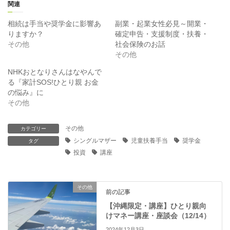
T
o
関連
w
k
i
で
t
共
相続は手当や奨学金に影響あ
副業・起業女性必見～開業・
t
有
りますか？
確定申告・支援制度・扶養・
e
す
r
る
その他
社会保険のお話
で
に
その他
共
は
有
ク
(
リ
NHKおとなりさんはなやんで
新
ッ
る『家計SOS!ひとり親 お金
し
ク
い
し
の悩み』に
ウ
て
ィ
く
その他
ン
だ
ド
さ
ウ
い
で
(
その他
カテゴリー
開
新
シングルマザー
児童扶養手当
奨学金
き
タグ
し
ま
い
投資
講座
す
ウ
)
ィ
ン
ド
ウ
その他
で
前の記事
開
き
【沖縄限定・講座】ひとり親向
ま
す
けマネー講座・座談会（12/14）
)
2024年12月3日