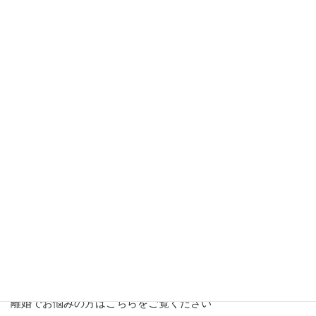
■
募集要領はこちらです
http://www.ito-foundation.or.jp/system/application.html
■
応募の流れはこちらです
http://www.ito-foundation.or.jp/system/flow.html
子どもの教育費いくら？はこちらをご覧ください
進路別の子どもの教育費はいくら？
離婚でお悩みの方はこちらをご覧ください