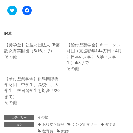
ク
F
リ
a
ッ
c
ク
e
し
b
て
o
T
o
関連
w
k
i
で
t
共
【奨学金】公益財団法人 伊藤
【給付型奨学金】キーエンス
t
有
謝恩育英財団（5/16まで）
財団（支援額年144万円・4月
e
す
r
る
その他
に日本の大学に入学・大学
で
に
生）4/3まで
共
は
有
ク
その他
(
リ
新
ッ
【給付型奨学金】似鳥国際奨
し
ク
い
し
学財団（中学生、高校生、大
ウ
て
ィ
く
学生、来日留学生を対象 4/20
ン
だ
まで）
ド
さ
ウ
い
その他
で
(
開
新
き
し
ま
い
その他
カテゴリー
す
ウ
お役立ち情報
シングルマザー
奨学金
)
ィ
タグ
ン
教育費
離婚