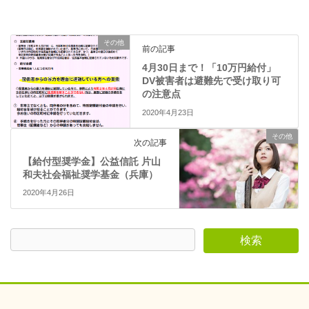
ド
ウ
で
開
き
ま
その他
前の記事
す
)
4月30日まで！「10万円給付」
DV被害者は避難先で受け取り可
の注意点
2020年4月23日
その他
次の記事
【給付型奨学金】公益信託 片山
和夫社会福祉奨学基金（兵庫）
2020年4月26日