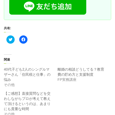
共有:
ク
F
リ
a
ッ
c
ク
e
し
b
て
o
T
o
関連
w
k
i
で
t
共
40代子ども2人のシングルマ
離婚の相談どうしてる？教育
t
有
ザーさん「住民税と仕事」の
費の貯め方と支援制度
e
す
r
る
悩み
FP実務講座
で
に
その他
共
は
有
ク
(
リ
【ご感想】直接質問などを交
新
ッ
わしながらプロが考えて教え
し
ク
い
し
て頂けるというのは、あまり
ウ
て
ィ
く
にも貴重な時間
ン
だ
その他