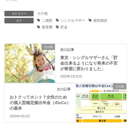
ド
さ
ウ
い
で
(
開
新
その他
カテゴリー
き
し
ま
い
ご感想
シングルマザー
個別相談
タグ
す
ウ
)
ィ
教育費
貯金
ン
ド
ウ
で
開
その他
き
前の記事
ま
す
東京・シングルマザーさん「貯
)
金出来るようになり将来の不安
が希望に変わりました」
2020年3月31日
その他
次の記事
おトクってホント？女性のため
の個人型確定拠出年金（iDeCo）
の基本
2020年4月1日