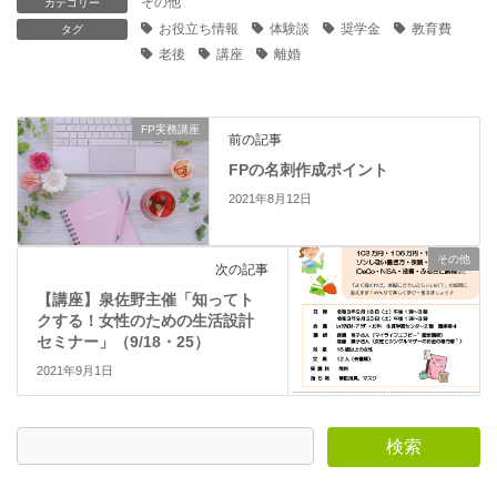
その他
カテゴリー
き
し
ま
い
お役立ち情報
体験談
奨学金
教育費
タグ
す
ウ
)
ィ
老後
講座
離婚
ン
ド
ウ
で
開
FP実務講座
き
前の記事
ま
す
FPの名刺作成ポイント
)
2021年8月12日
その他
次の記事
【講座】泉佐野主催「知ってト
クする！女性のための生活設計
セミナー」（9/18・25）
2021年9月1日