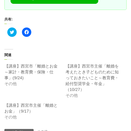
共有:
ク
F
リ
a
ッ
c
ク
e
し
b
て
o
T
o
関連
w
k
i
で
t
共
【講座】西宮市「離婚とお金
【講座】西宮市主催「離婚を
t
有
～家計・教育費・保険・仕
考えたとき子どものために知
e
す
r
る
事」(9/24)
っておきたいこと～教育費・
で
に
その他
給付型奨学金・年金」
共
は
有
ク
（10/27）
(
リ
その他
新
ッ
し
ク
い
し
【講座】西宮市主催「離婚と
ウ
て
ィ
く
お金」（9/17）
ン
だ
その他
ド
さ
ウ
い
で
(
開
新