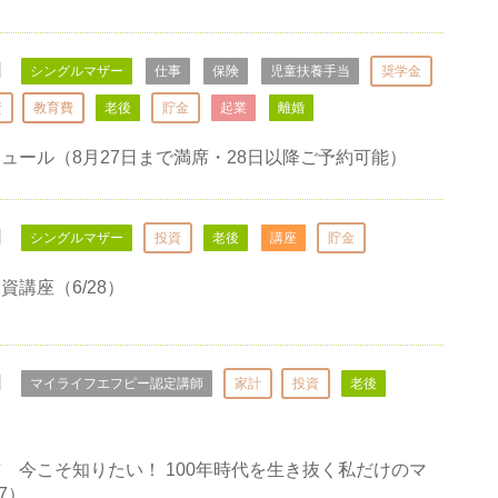
日
シングルマザー
仕事
保険
児童扶養手当
奨学金
資
教育費
老後
貯金
起業
離婚
ュール（8月27日まで満席・28日以降ご予約可能）
日
シングルマザー
投資
老後
講座
貯金
資講座（6/28）
日
マイライフエフピー認定講師
家計
投資
老後
 今こそ知りたい！ 100年時代を生き抜く私だけのマ
7）