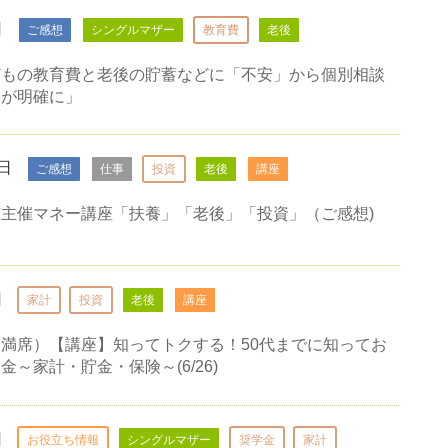
日
ご感想
シングルマザー
教育費
老後
どもの教育費と老後の貯蓄などに「不安」から個別相談
とが明確に」
0日
ご感想
仕事
投資
老後
講座
主催マネー講座「扶養」「老後」「投資」（ご感想)
日
家計
投資
老後
講座
満席）【講座】知ってトクする！50代までに知ってお
～家計・貯金・保険～(6/26)
日
お役立ち情報
シングルマザー
奨学金
家計