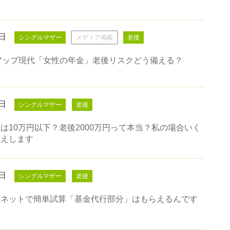
0日
シングルマザー
メディア掲載
老後
アップ現代「女性の年金」老後リスクどう備える？
7日
シングルマザー
老後
は10万円以下？老後2000万円って本当？私の場合いく
答えします
5日
シングルマザー
老後
んネットで簡単試算「基金代行部分」はもらえるんです