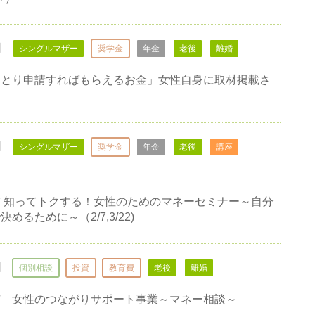
日
シングルマザー
奨学金
年金
老後
離婚
ひとり申請すればもらえるお金」女性自身に取材掲載さ
日
シングルマザー
奨学金
年金
老後
講座
 知ってトクする！女性のためのマネーセミナー～自分
めるために～（2/7,3/22)
日
個別相談
投資
教育費
老後
離婚
市 女性のつながりサポート事業～マネー相談～