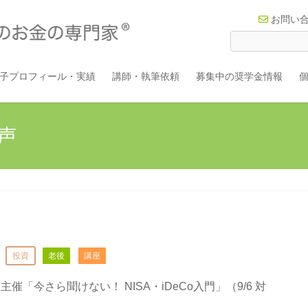
お問い
子プロフィール・実績
講師・執筆依頼
募集中の奨学金情報
声
投資
老後
講座
催「今さら聞けない！ NISA・iDeCo入門」（9/6 対