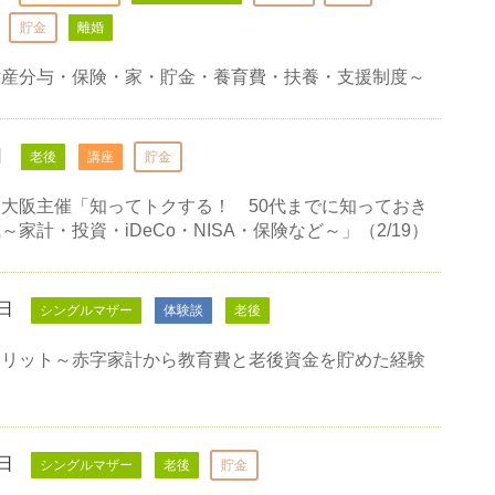
貯金
離婚
財産分与・保険・家・貯金・養育費・扶養・支援制度～
日
老後
講座
貯金
大阪主催「知ってトクする！ 50代までに知っておき
家計・投資・iDeCo・NISA・保険など～」（2/19）
2日
シングルマザー
体験談
老後
メリット～赤字家計から教育費と老後資金を貯めた経験
1日
シングルマザー
老後
貯金