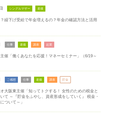
3日
シングルマザー
老後
ら？繰下げ受給で年金増えるの？年金の確認方法と活用
日
仕事
老後
講座
起業
主催「働くあなたを応援！マネーセミナー」（6/19～
日
ご感想
仕事
老後
講座
貯金
オ大阪東主催「知ってトクする！ 女性のための税金と
いて ～『貯金をふやし、資産形成をしていく』 税金・
金について～」