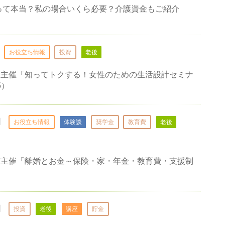
円って本当？私の場合いくら必要？介護資金もご紹介
お役立ち情報
投資
老後
野主催「知ってトクする！女性のための生活設計セミナ
5）
日
お役立ち情報
体験談
奨学金
教育費
老後
市主催「離婚とお金～保険・家・年金・教育費・支援制
日
投資
老後
講座
貯金