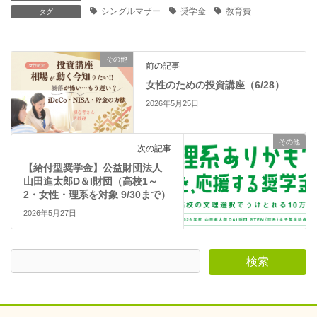
す
ウ
シングルマザー
奨学金
教育費
)
ィ
タグ
ン
ド
ウ
で
開
その他
前の記事
き
ま
女性のための投資講座（6/28）
す
)
2026年5月25日
その他
次の記事
【給付型奨学金】公益財団法人
山田進太郎D＆I財団（高校1～
2・女性・理系を対象 9/30まで）
2026年5月27日