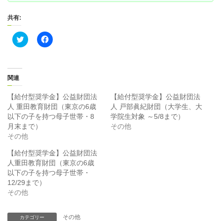
共有:
ク
F
リ
a
ッ
c
ク
e
し
b
て
o
T
o
関連
w
k
i
で
t
共
【給付型奨学金】公益財団法
【給付型奨学金】公益財団法
t
有
人 重田教育財団（東京の6歳
人 戸部眞紀財団（大学生、大
e
す
r
る
以下の子を持つ母子世帯・8
学院生対象 ～5/8まで）
で
に
月末まで）
その他
共
は
有
ク
その他
(
リ
新
ッ
【給付型奨学金】公益財団法
し
ク
い
し
人重田教育財団（東京の6歳
ウ
て
ィ
く
以下の子を持つ母子世帯・
ン
だ
12/29まで）
ド
さ
ウ
い
その他
で
(
開
新
き
し
ま
い
その他
カテゴリー