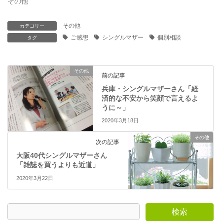
その他
ド
さ
ウ
い
で
(
開
新
その他
カテゴリー
き
し
ま
い
ご感想
シングルマザー
個別相談
タグ
す
ウ
)
ィ
ン
ド
ウ
その他
で
前の記事
開
き
兵庫・シングルマザーさん「経
ま
済的な不安から笑顔で言えるよ
す
)
うに～」
2020年3月18日
その他
次の記事
大阪40代シングルマザーさん
「雑誌を買うよりも近道」
2020年3月22日