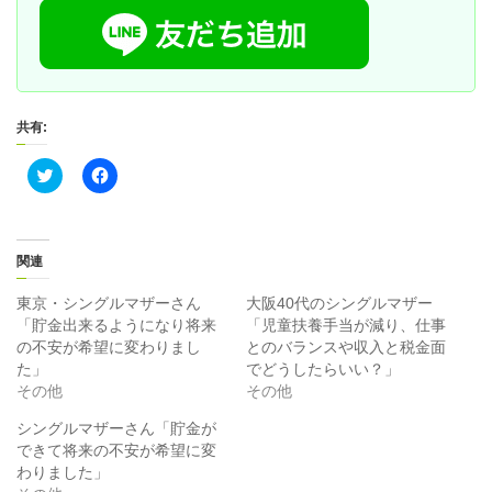
共有:
ク
F
リ
a
ッ
c
ク
e
し
b
て
o
T
o
関連
w
k
i
で
t
共
東京・シングルマザーさん
大阪40代のシングルマザー
t
有
「貯金出来るようになり将来
「児童扶養手当が減り、仕事
e
す
r
る
の不安が希望に変わりまし
とのバランスや収入と税金面
で
に
た」
でどうしたらいい？」
共
は
有
ク
その他
その他
(
リ
新
ッ
シングルマザーさん「貯金が
し
ク
い
し
できて将来の不安が希望に変
ウ
て
ィ
く
わりました」
ン
だ