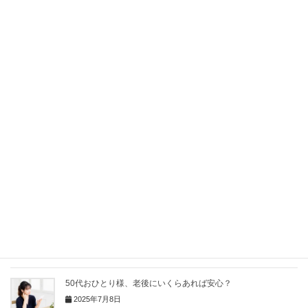
ホームページは
こちら
起業女性のお金の不安に寄り添うブログも更新中！
詳しくは
こちら
Facebook
X
Bluesky
Hatena
LINE
Pocket
Copy
関連記事
50代おひとり様、老後にいくらあれば安心？
2025年7月8日