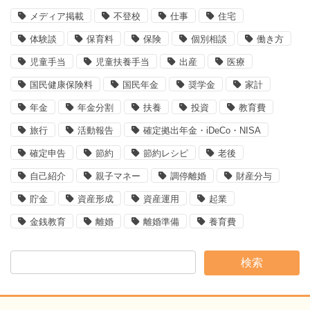
メディア掲載
不登校
仕事
住宅
体験談
保育料
保険
個別相談
働き方
児童手当
児童扶養手当
出産
医療
国民健康保険料
国民年金
奨学金
家計
年金
年金分割
扶養
投資
教育費
旅行
活動報告
確定拠出年金・iDeCo・NISA
確定申告
節約
節約レシピ
老後
自己紹介
親子マネー
調停離婚
財産分与
貯金
資産形成
資産運用
起業
金銭教育
離婚
離婚準備
養育費