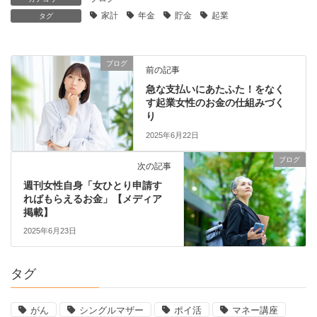
家計
年金
貯金
起業
タグ
ブログ
前の記事
急な支払いにあたふた！をなく
す起業女性のお金の仕組みづく
り
2025年6月22日
ブログ
次の記事
週刊女性自身「女ひとり申請す
ればもらえるお金」【メディア
掲載】
2025年6月23日
タグ
がん
シングルマザー
ポイ活
マネー講座