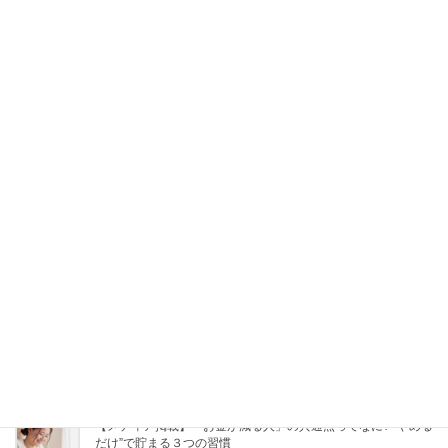
Facebook
X
Bluesky
Hatena
LINE
Pocket
Copy
関連記事
【メディア掲載】夏休み後に『お金がない』と感じる人の“3つ
の特徴”「チリツモ出費に要注意」
2026年8月7日
【メディア掲載】「お金が減る人」の共通点ってなに? “やめる
だけ”で貯まる３つの習慣