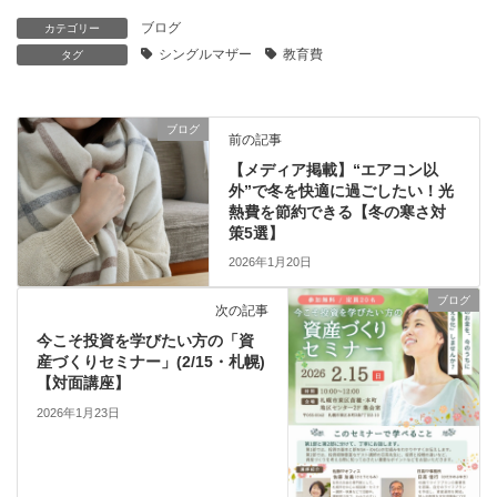
ブログ
カテゴリー
シングルマザー
教育費
タグ
ブログ
前の記事
【メディア掲載】“エアコン以
外”で冬を快適に過ごしたい！光
熱費を節約できる【冬の寒さ対
策5選】
2026年1月20日
ブログ
次の記事
今こそ投資を学びたい方の「資
産づくりセミナー」(2/15・札幌)
【対面講座】
2026年1月23日