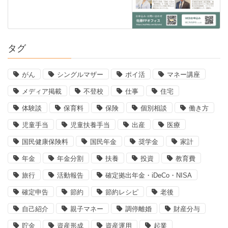
タグ
がん
シングルマザー
ポイ活
マネー講座
メディア掲載
不登校
仕事
住宅
体験談
保育料
保険
個別相談
働き方
児童手当
児童扶養手当
出産
医療
国民健康保険料
国民年金
奨学金
家計
年金
年金分割
扶養
投資
教育費
旅行
活動報告
確定拠出年金・iDeCo・NISA
確定申告
節約
節約レシピ
老後
自己紹介
親子マネー
調停離婚
財産分与
貯金
資産形成
資産運用
起業