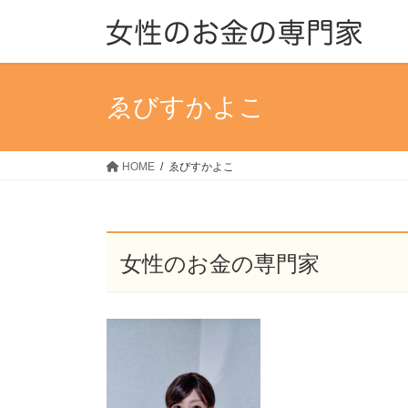
コ
ナ
ン
ビ
テ
ゲ
ン
ー
ツ
シ
ゑびすかよこ
へ
ョ
ス
ン
キ
に
HOME
ゑびすかよこ
ッ
移
プ
動
女性のお金の専門家