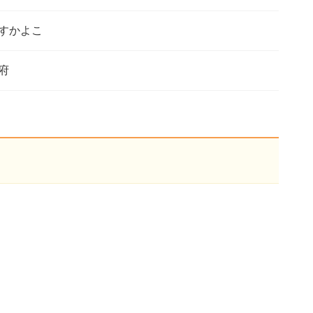
すかよこ
府