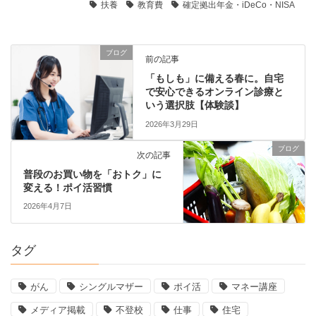
扶養
教育費
確定拠出年金・iDeCo・NISA
ブログ
前の記事
「もしも」に備える春に。自宅
で安心できるオンライン診療と
いう選択肢【体験談】
2026年3月29日
ブログ
次の記事
普段のお買い物を「おトク」に
変える！ポイ活習慣
2026年4月7日
タグ
がん
シングルマザー
ポイ活
マネー講座
メディア掲載
不登校
仕事
住宅