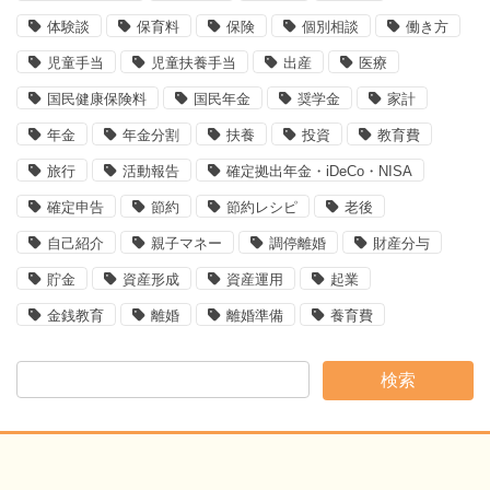
体験談
保育料
保険
個別相談
働き方
児童手当
児童扶養手当
出産
医療
国民健康保険料
国民年金
奨学金
家計
年金
年金分割
扶養
投資
教育費
旅行
活動報告
確定拠出年金・iDeCo・NISA
確定申告
節約
節約レシピ
老後
自己紹介
親子マネー
調停離婚
財産分与
貯金
資産形成
資産運用
起業
金銭教育
離婚
離婚準備
養育費