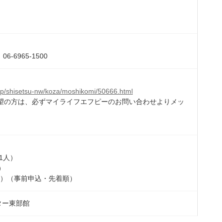
06-6965-1500
.jp/shisetsu-nw/koza/moshikomi/50666.html
望の方は、必ずマイライフエフピーのお問い合わせよりメッ
（1人）
）
水）（事前申込・先着順）
ター東部館