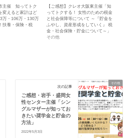
市主催 知ってトク
【ご感想】クレオ大阪東主催「知
を変えると家計はど
ってトクする！ 女性のための税金
3万・106万・130万
と社会保障等について ～『貯金を
！扶養・保険・税
ふやし、資産形成をしていく』 税
金・社会保険・貯金について～」
その他
その他
次の記事
ご感想・岩手・盛岡女
性センター主催「シン
グルマザーが知ってお
きたい奨学金と貯金の
方法」
2022年5月3日