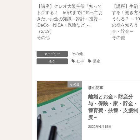
i
で
t
共
【講座】クレオ大阪主催「知って
【講座】生駒
t
有
e
す
トクする！ 50代までに知ってお
する！働き方
r
る
きたいお金の知識～家計・投資・
うなる？ ～10
で
に
共
は
iDeCo・NISA・保険など～」
の壁を知ろう
有
ク
（2/19）
金・貯金～
(
リ
新
ッ
その他
その他
し
ク
い
し
ウ
て
ィ
く
その他
カテゴリー
ン
だ
ド
さ
仕事
講座
タグ
ウ
い
で
(
開
新
き
し
ま
い
その他
す
ウ
前の記事
)
ィ
ン
離婚とお金～財産分
ド
ウ
与・保険・家・貯金・
で
開
養育費・扶養・支援制
き
度～
ま
す
)
2022年4月18日