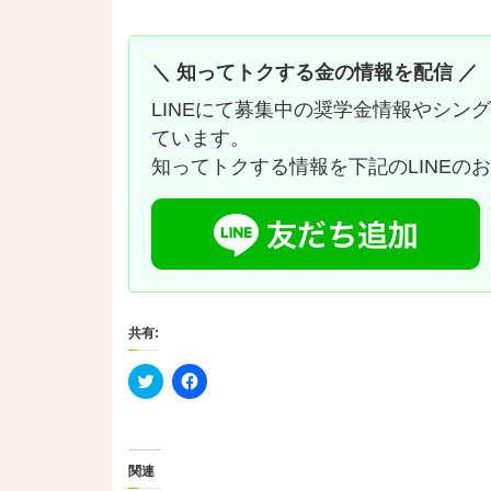
＼ 知ってトクする金の情報を配信 ／
LINEにて募集中の奨学金情報やシン
ています。
知ってトクする情報を下記のLINEの
共有:
ク
F
リ
a
ッ
c
ク
e
し
b
て
o
T
o
関連
w
k