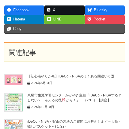
Facebook
X
Bluesky
Hatena
LINE
Pocket
Copy
関連記事
【初心者やりがち】iDeCo・NISAのよくある間違い６選
2026年5月31日
八尾市生涯学習センターかがやき主催「iDeCo・NISAする？
しない？ 考えるの後
から！」 （2/15）【講座】
2025年12月28日
iDeCo・NISA・貯蓄の方法のご質問にお答えします～大阪・
癒しバスケット～(１/22)