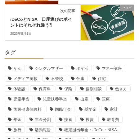
ブログ
次の記事
iDeCoとNISA 口座選びのポイ
ントはそれぞれ違う⁈
2023年8月1日
タグ
がん
シングルマザー
ポイ活
マネー講座
メディア掲載
不登校
仕事
住宅
体験談
保育料
保険
個別相談
働き方
児童手当
児童扶養手当
出産
医療
国民健康保険料
国民年金
奨学金
家計
年金
年金分割
扶養
投資
教育費
旅行
活動報告
確定拠出年金・iDeCo・NISA