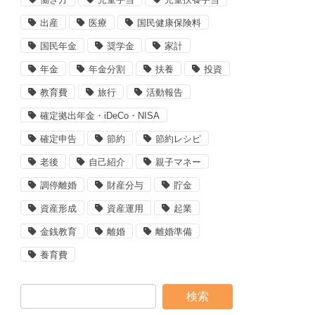
出産
医療
国民健康保険料
国民年金
奨学金
家計
年金
年金分割
扶養
投資
教育費
旅行
活動報告
確定拠出年金・iDeCo・NISA
確定申告
節約
節約レシピ
老後
自己紹介
親子マネー
調停離婚
財産分与
貯金
資産形成
資産運用
起業
金銭教育
離婚
離婚準備
養育費