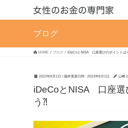
コ
ナ
ン
ビ
テ
ゲ
ン
ー
ツ
シ
ブログ
へ
ョ
ス
ン
キ
に
HOME
ブログ
iDeCoとNISA 口座選びのポイント
ッ
移
プ
動
2023年8月1日
/ 最終更新日時 :
2023年8月1日
山﨑 
iDeCoとNISA 口
う⁈