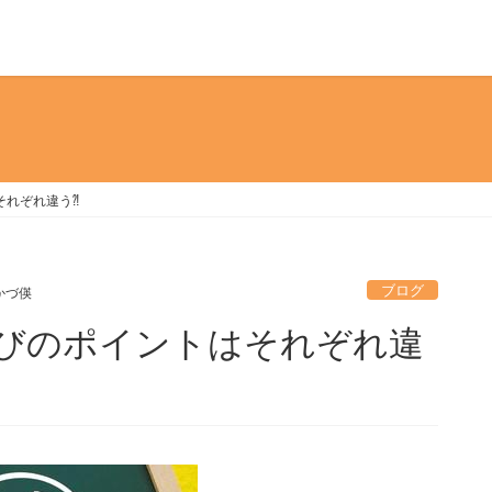
はそれぞれ違う⁈
ブログ
かづ偀
座選びのポイントはそれぞれ違