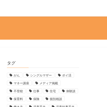
タグ
がん
シングルマザー
ポイ活
マネー講座
メディア掲載
不登校
仕事
住宅
体験談
保育料
保険
個別相談
働き方
児童手当
児童扶養手当