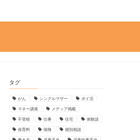
タグ
がん
シングルマザー
ポイ活
マネー講座
メディア掲載
不登校
仕事
住宅
体験談
保育料
保険
個別相談
働き方
児童手当
児童扶養手当