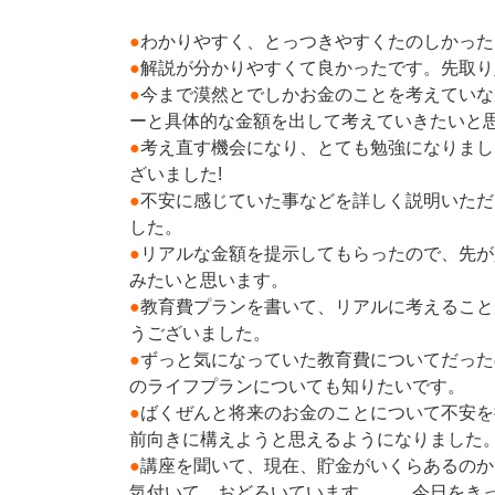
●
わかりやすく、とっつきやすくたのしかった
●
解説が分かりやすくて良かったです。先取り
●
今まで漠然とでしかお金のことを考えていな
ーと具体的な金額を出して考えていきたいと
●
考え直す機会になり、とても勉強になりまし
ざいました!
●
不安に感じていた事などを詳しく説明いただ
した。
●
リアルな金額を提示してもらったので、先が
みたいと思います。
​●
教育費プランを書いて、リアルに考えること
うございました。
●
ずっと気になっていた教育費についてだった
のライフプランについても知りたいです。
●
ばくぜんと将来のお金のことについて不安を
前向きに構えようと思えるようになりました
●
講座を聞いて、現在、貯金がいくらあるのか
気付いて、おどろいています……。今日をき