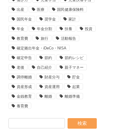
出産
医療
国民健康保険料
国民年金
奨学金
家計
年金
年金分割
扶養
投資
教育費
旅行
活動報告
確定拠出年金・iDeCo・NISA
確定申告
節約
節約レシピ
老後
自己紹介
親子マネー
調停離婚
財産分与
貯金
資産形成
資産運用
起業
金銭教育
離婚
離婚準備
養育費