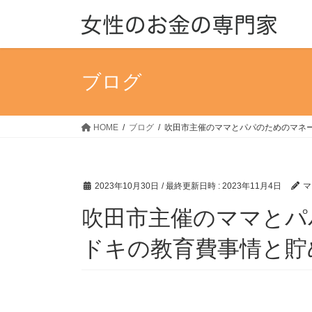
コ
ナ
ン
ビ
テ
ゲ
ン
ー
ツ
シ
ブログ
へ
ョ
ス
ン
キ
に
HOME
ブログ
吹田市主催のママとパパのためのマネ
ッ
移
プ
動
2023年10月30日
/ 最終更新日時 :
2023年11月4日
マ
吹田市主催のママとパ
ドキの教育費事情と貯