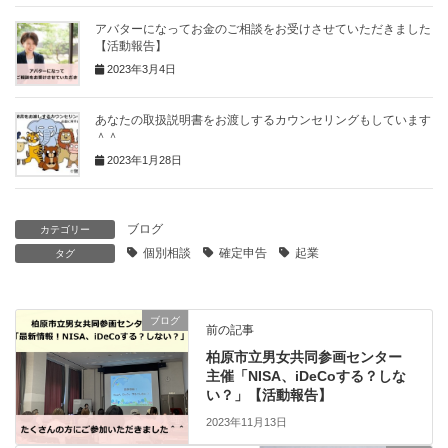
アバターになってお金のご相談をお受けさせていただきました
【活動報告】
2023年3月4日
あなたの取扱説明書をお渡しするカウンセリングもしています
＾＾
2023年1月28日
ブログ
カテゴリー
個別相談
確定申告
起業
タグ
ブログ
前の記事
柏原市立男女共同参画センター
主催「NISA、iDeCoする？しな
い？」【活動報告】
2023年11月13日