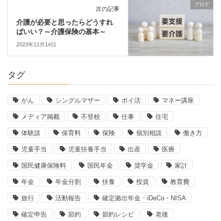
ブログ
次の記事
介護が必要と思ったらどうすれ
ばいい？～介護保険の基本～
2023年11月14日
タグ
がん
シングルマザー
ポイ活
マネー講座
メディア掲載
不登校
仕事
住宅
体験談
保育料
保険
個別相談
働き方
児童手当
児童扶養手当
出産
医療
国民健康保険料
国民年金
奨学金
家計
年金
年金分割
扶養
投資
教育費
旅行
活動報告
確定拠出年金・iDeCo・NISA
確定申告
節約
節約レシピ
老後