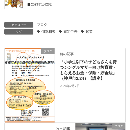
2023年1月28日
ブログ
カテゴリー
個別相談
確定申告
起業
タグ
ブログ
前の記事
「小学生以下の子どもさんを持
つシングルマザー向け教育費・
もらえるお金・保険・貯金法」
（神戸市2/24）【講座】
2024年2月7日
ブログ
次の記事