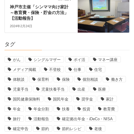
神戸市主催「シンママ向け家計
～教育費・保険・貯金の方法」
【活動報告】
2024年2月24日
タグ
がん
シングルマザー
ポイ活
マネー講座
メディア掲載
不登校
仕事
住宅
体験談
保育料
保険
個別相談
働き方
児童手当
児童扶養手当
出産
医療
国民健康保険料
国民年金
奨学金
家計
年金
年金分割
扶養
投資
教育費
旅行
活動報告
確定拠出年金・iDeCo・NISA
確定申告
節約
節約レシピ
老後