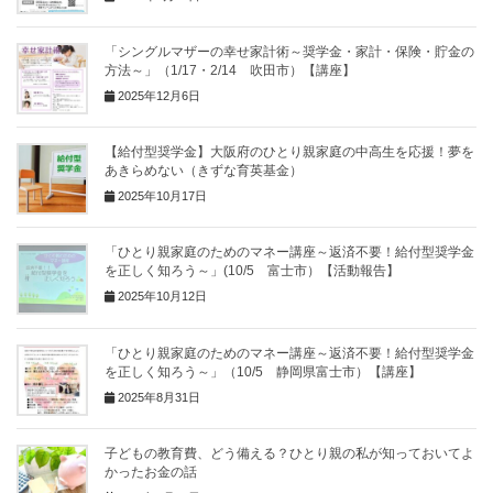
「シングルマザーの幸せ家計術～奨学金・家計・保険・貯金の
方法～」（1/17・2/14 吹田市）【講座】
2025年12月6日
【給付型奨学金】大阪府のひとり親家庭の中高生を応援！夢を
あきらめない（きずな育英基金）
2025年10月17日
「ひとり親家庭のためのマネー講座～返済不要！給付型奨学金
を正しく知ろう～」(10/5 富士市）【活動報告】
2025年10月12日
「ひとり親家庭のためのマネー講座～返済不要！給付型奨学金
を正しく知ろう～」（10/5 静岡県富士市）【講座】
2025年8月31日
子どもの教育費、どう備える？ひとり親の私が知っておいてよ
かったお金の話