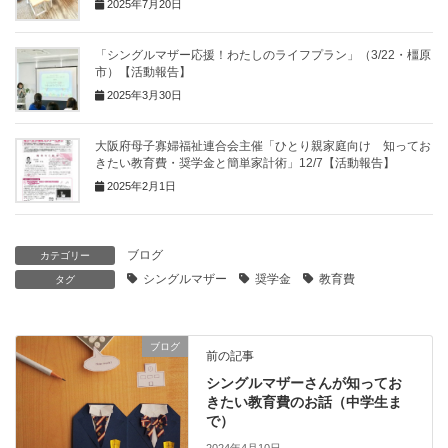
2025年7月20日
「シングルマザー応援！わたしのライフプラン」（3/22・橿原
市）【活動報告】
2025年3月30日
大阪府母子寡婦福祉連合会主催「ひとり親家庭向け 知ってお
きたい教育費・奨学金と簡単家計術」12/7【活動報告】
2025年2月1日
ブログ
カテゴリー
シングルマザー
奨学金
教育費
タグ
ブログ
前の記事
シングルマザーさんが知ってお
きたい教育費のお話（中学生ま
で）
2024年4月10日