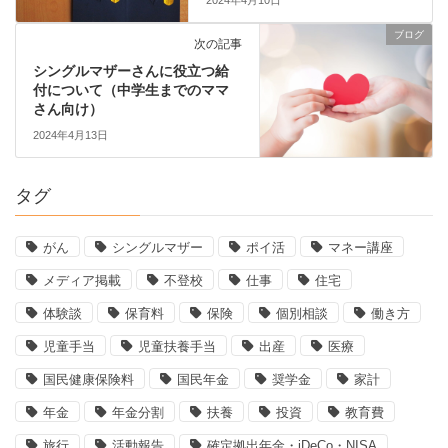
ブログ
次の記事
シングルマザーさんに役立つ給
付について（中学生までのママ
さん向け）
2024年4月13日
タグ
がん
シングルマザー
ポイ活
マネー講座
メディア掲載
不登校
仕事
住宅
体験談
保育料
保険
個別相談
働き方
児童手当
児童扶養手当
出産
医療
国民健康保険料
国民年金
奨学金
家計
年金
年金分割
扶養
投資
教育費
旅行
活動報告
確定拠出年金・iDeCo・NISA