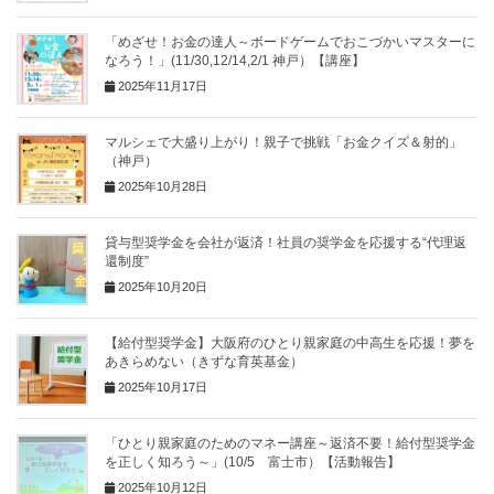
「めざせ！お金の達人～ボードゲームでおこづかいマスターに
なろう！」(11/30,12/14,2/1 神戸）【講座】
2025年11月17日
マルシェで大盛り上がり！親子で挑戦「お金クイズ＆射的」
（神戸）
2025年10月28日
貸与型奨学金を会社が返済！社員の奨学金を応援する“代理返
還制度”
2025年10月20日
【給付型奨学金】大阪府のひとり親家庭の中高生を応援！夢を
あきらめない（きずな育英基金）
2025年10月17日
「ひとり親家庭のためのマネー講座～返済不要！給付型奨学金
を正しく知ろう～」(10/5 富士市）【活動報告】
2025年10月12日