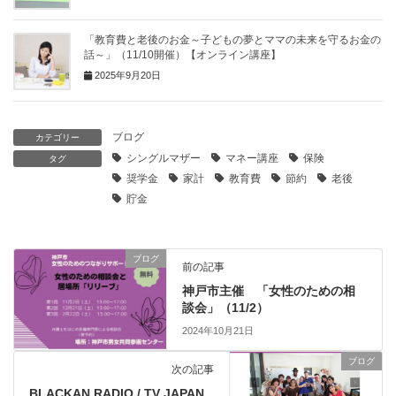
「教育費と老後のお金～子どもの夢とママの未来を守るお金の
話～」（11/10開催）【オンライン講座】
2025年9月20日
ブログ
カテゴリー
シングルマザー
マネー講座
保険
タグ
奨学金
家計
教育費
節約
老後
貯金
ブログ
前の記事
神戸市主催 「女性のための相
談会」（11/2）
2024年10月21日
ブログ
次の記事
BLACKAN RADIO / TV JAPAN