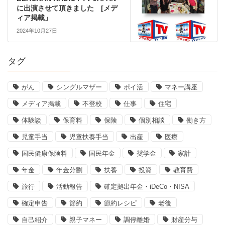
に出演させて頂きました [メデ
ィア掲載」
2024年10月27日
タグ
がん
シングルマザー
ポイ活
マネー講座
メディア掲載
不登校
仕事
住宅
体験談
保育料
保険
個別相談
働き方
児童手当
児童扶養手当
出産
医療
国民健康保険料
国民年金
奨学金
家計
年金
年金分割
扶養
投資
教育費
旅行
活動報告
確定拠出年金・iDeCo・NISA
確定申告
節約
節約レシピ
老後
自己紹介
親子マネー
調停離婚
財産分与