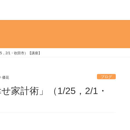
5，2/1・吹田市）【講座】
ブログ
 優花
家計術」（1/25，2/1・