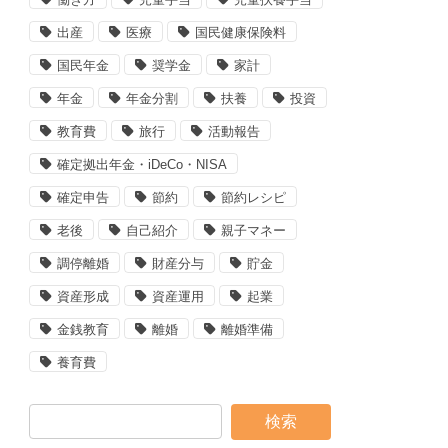
出産
医療
国民健康保険料
国民年金
奨学金
家計
年金
年金分割
扶養
投資
教育費
旅行
活動報告
確定拠出年金・iDeCo・NISA
確定申告
節約
節約レシピ
老後
自己紹介
親子マネー
調停離婚
財産分与
貯金
資産形成
資産運用
起業
金銭教育
離婚
離婚準備
養育費