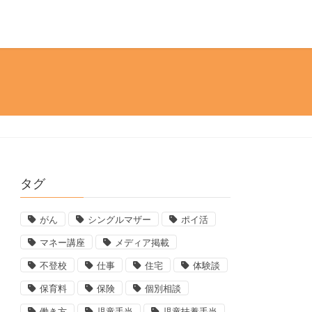
タグ
がん
シングルマザー
ポイ活
マネー講座
メディア掲載
不登校
仕事
住宅
体験談
保育料
保険
個別相談
働き方
児童手当
児童扶養手当