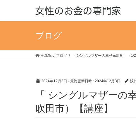
コ
ナ
ン
ビ
テ
ゲ
ン
ー
ツ
シ
ブログ
へ
ョ
ス
ン
キ
に
HOME
ブログ
「 シングルマザーの幸せ家計術」（1/2
ッ
移
プ
動
2024年12月3日
/ 最終更新日時 :
2024年12月3日
浅井
「 シングルマザーの幸せ
吹田市）【講座】