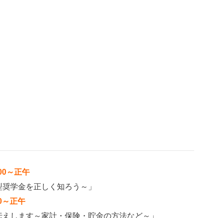
00～正午
型奨学金を正しく知ろう～」
0～正午
伝えします～家計・保険・貯金の方法など～」