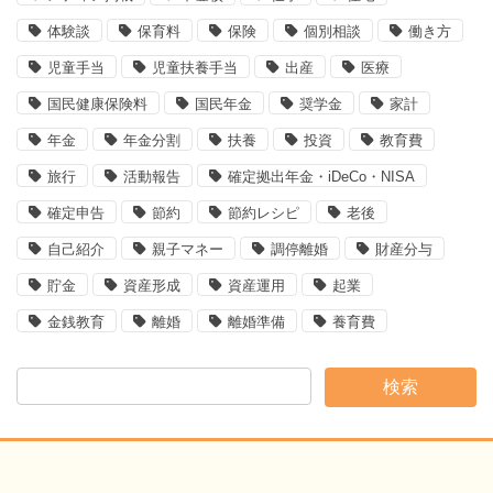
体験談
保育料
保険
個別相談
働き方
児童手当
児童扶養手当
出産
医療
国民健康保険料
国民年金
奨学金
家計
年金
年金分割
扶養
投資
教育費
旅行
活動報告
確定拠出年金・iDeCo・NISA
確定申告
節約
節約レシピ
老後
自己紹介
親子マネー
調停離婚
財産分与
貯金
資産形成
資産運用
起業
金銭教育
離婚
離婚準備
養育費