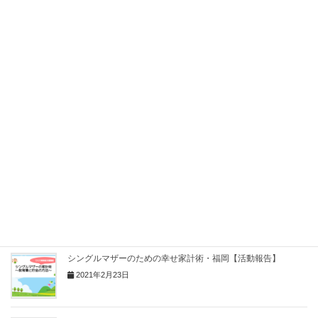
Copy
関連記事
保険や家計の考え方など、勉強になりました【講座】
2025年2月1日
「シングルマザーさんのための教育費とお金の貯め方」（12月
21日）オンライン【講座】
2024年9月23日
シングルマザーのための幸せ家計術・福岡【活動報告】
2021年2月23日