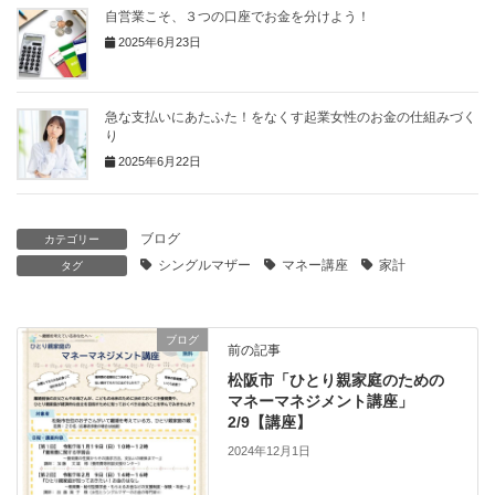
自営業こそ、３つの口座でお金を分けよう！
2025年6月23日
急な支払いにあたふた！をなくす起業女性のお金の仕組みづく
り
2025年6月22日
ブログ
カテゴリー
シングルマザー
マネー講座
家計
タグ
ブログ
前の記事
松阪市「ひとり親家庭のための
マネーマネジメント講座」
2/9【講座】
2024年12月1日