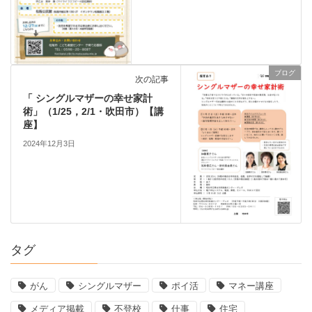
ブログ
次の記事
「 シングルマザーの幸せ家計
術」（1/25，2/1・吹田市）【講
座】
2024年12月3日
タグ
がん
シングルマザー
ポイ活
マネー講座
メディア掲載
不登校
仕事
住宅