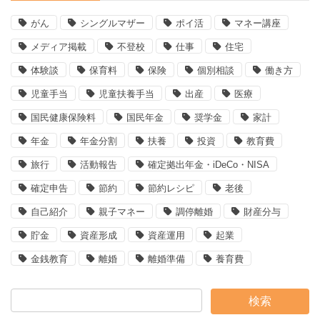
がん
シングルマザー
ポイ活
マネー講座
メディア掲載
不登校
仕事
住宅
体験談
保育料
保険
個別相談
働き方
児童手当
児童扶養手当
出産
医療
国民健康保険料
国民年金
奨学金
家計
年金
年金分割
扶養
投資
教育費
旅行
活動報告
確定拠出年金・iDeCo・NISA
確定申告
節約
節約レシピ
老後
自己紹介
親子マネー
調停離婚
財産分与
貯金
資産形成
資産運用
起業
金銭教育
離婚
離婚準備
養育費