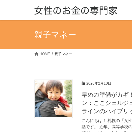
コ
ナ
ン
ビ
テ
ゲ
ン
ー
ツ
シ
親子マネー
へ
ョ
ス
ン
キ
に
HOME
親子マネー
ッ
移
プ
動
2026年2月10日
早めの準備がカギ
ン：ここシェルジュS
ラインのハイブリ
こんにちは！ 札幌の「女
話です。 近年、高等学校