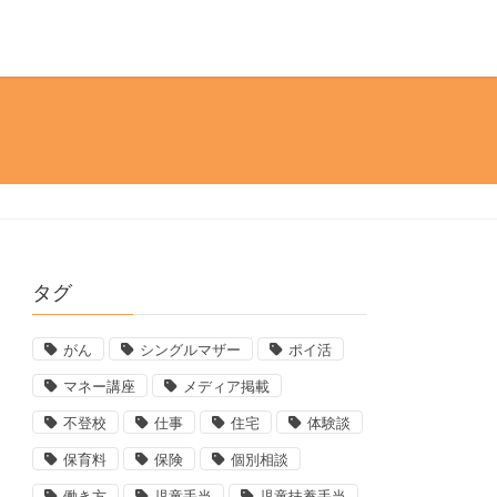
タグ
がん
シングルマザー
ポイ活
マネー講座
メディア掲載
不登校
仕事
住宅
体験談
保育料
保険
個別相談
働き方
児童手当
児童扶養手当