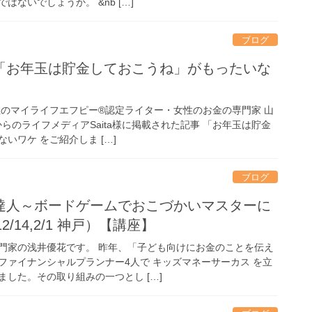
ないでしょうか。 &nb […]
ブログ
「お年玉は貯金しておこうね」がもったいな
住のマイライフエフピー®認定ライター・女性のお金の専門家 山
からのライフメディアSaita様に掲載された記事 「お年玉は貯金
いワケ をご紹介しま […]
ブログ
達人～ボードゲームでおこづかいマスターに
12/14,2/1 神戸）【講座】
門家の浅井優花です。 昨年、「子ども向けにお金のことを伝え
ファイナンシャルプランナー4人で キッズマネーサーカス を立
した。その取り組みの一つとし […]