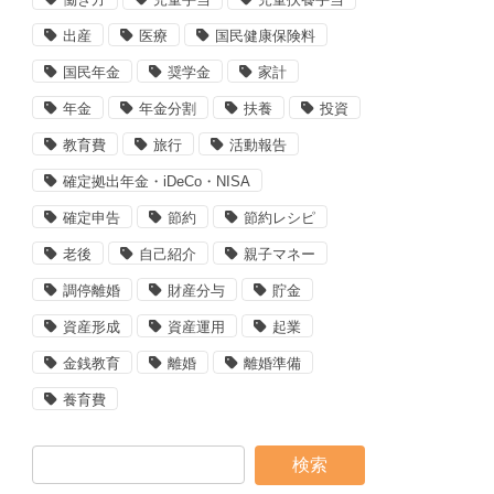
出産
医療
国民健康保険料
国民年金
奨学金
家計
年金
年金分割
扶養
投資
教育費
旅行
活動報告
確定拠出年金・iDeCo・NISA
確定申告
節約
節約レシピ
老後
自己紹介
親子マネー
調停離婚
財産分与
貯金
資産形成
資産運用
起業
金銭教育
離婚
離婚準備
養育費