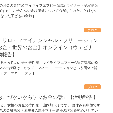
のお金の専門家 マイライフエフピー®認定ライター・認定講師
ですが、お子さんの金銭感覚について心配なられたことはない
なった子どもの金銭 […]
ブログ
）リロ・ファイナンシャル・ソリューション
お金・世界のお金】オンライン（ウェビナ
動報告】
良県の女性のお金の専門家、マイライフエフピー®認定講師の松
マネー講座は、キッズ・マネー・ステーションという団体で認
ッズ・マネー・ステ […]
ブログ
おこづかいから学ぶお金の話』【活動報告】
する、女性のお金の専門家・山岡加代子です。 夏休みも中盤です
県の金融機関さま主催の親子マネー講座の講師を務めさせてい