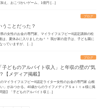
加え、おこづかいゲーム、1億円 […]
ブログ
いうことだった？
良県の女性のお金の専門家、マイライフエフピー®認定講師の松
達は、夏休みに入りましたね＾＾ 我が家の息子は、子ども園に
っていますが、 […]
ブログ
「子どものアルバイト収入」と年収の壁の”気
は？【メディア掲載】
住のマイライフエフピー®認定ライター女性のお金の専門家 山根
しい」がみつかる。40歳からのライフメディアＳａｉｔａ様に掲
題】「子どものアルバイト収 […]