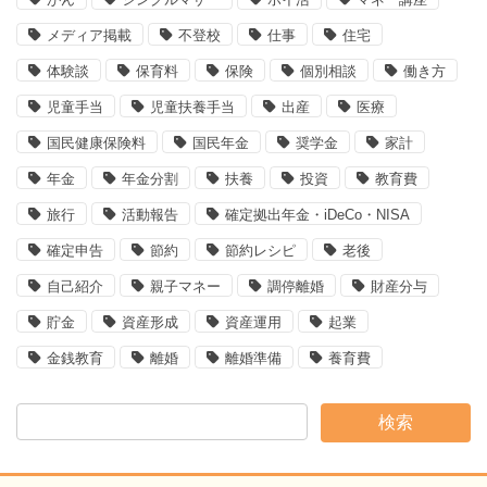
メディア掲載
不登校
仕事
住宅
体験談
保育料
保険
個別相談
働き方
児童手当
児童扶養手当
出産
医療
国民健康保険料
国民年金
奨学金
家計
年金
年金分割
扶養
投資
教育費
旅行
活動報告
確定拠出年金・iDeCo・NISA
確定申告
節約
節約レシピ
老後
自己紹介
親子マネー
調停離婚
財産分与
貯金
資産形成
資産運用
起業
金銭教育
離婚
離婚準備
養育費