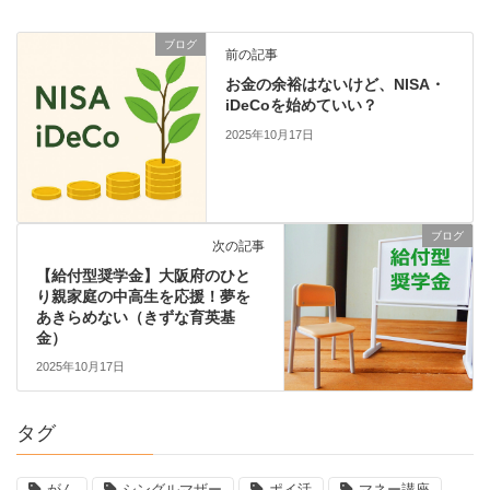
ブログ
前の記事
お金の余裕はないけど、NISA・
iDeCoを始めていい？
2025年10月17日
ブログ
次の記事
【給付型奨学金】大阪府のひと
り親家庭の中高生を応援！夢を
あきらめない（きずな育英基
金）
2025年10月17日
タグ
がん
シングルマザー
ポイ活
マネー講座