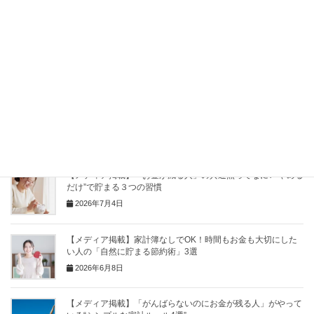
Facebook
X
Bluesky
Hatena
LINE
Pocket
Copy
関連記事
【メディア掲載】「お金が減る人」の共通点ってなに? “やめる
だけ”で貯まる３つの習慣
2026年7月4日
【メディア掲載】家計簿なしでOK！時間もお金も大切にした
い人の「自然に貯まる節約術」3選
2026年6月8日
【メディア掲載】「がんばらないのにお金が残る人」がやって