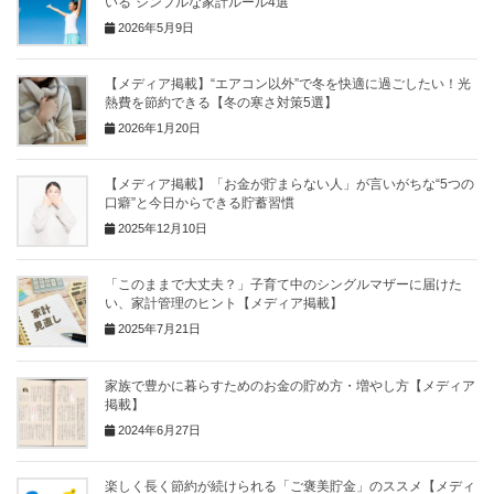
いる“シンプルな家計ルール4選”
2026年5月9日
【メディア掲載】“エアコン以外”で冬を快適に過ごしたい！光
熱費を節約できる【冬の寒さ対策5選】
2026年1月20日
【メディア掲載】「お金が貯まらない人」が言いがちな“5つの
口癖”と今日からできる貯蓄習慣
2025年12月10日
「このままで大丈夫？」子育て中のシングルマザーに届けた
い、家計管理のヒント【メディア掲載】
2025年7月21日
家族で豊かに暮らすためのお金の貯め方・増やし方【メディア
掲載】
2024年6月27日
楽しく長く節約が続けられる「ご褒美貯金」のススメ【メディ