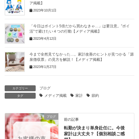
ア掲載】
2023年10月1日
「今日はポイント5倍だから買わなきゃ…」は要注意。”ポイ
活”で避けたい４つの行動【メディア掲載】
2023年4月12日
今まで全然見てなかった…。家計改善のヒントが見つかる「源
泉徴収票」の見方を解説！【メディア掲載】
2023年1月27日
ブログ
カテゴリー
メディア掲載
家計
節約
タグ
ブログ
前の記事
転勤が決まり単身赴任に。今後
家計は大丈夫？【個別相談ご感