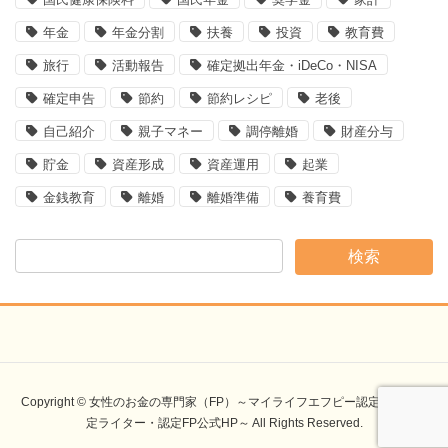
年金
年金分割
扶養
投資
教育費
旅行
活動報告
確定拠出年金・iDeCo・NISA
確定申告
節約
節約レシピ
老後
自己紹介
親子マネー
調停離婚
財産分与
貯金
資産形成
資産運用
起業
金銭教育
離婚
離婚準備
養育費
Copyright © 女性のお金の専門家（FP）～マイライフエフピー認定講師・認
定ライター・認定FP公式HP～ All Rights Reserved.