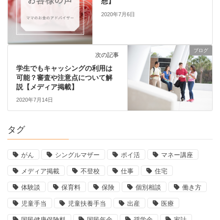
想】
2020年7月6日
ブログ
次の記事
学生でもキャッシングの利用は
可能？審査や注意点について解
説【メディア掲載】
2020年7月14日
タグ
がん
シングルマザー
ポイ活
マネー講座
メディア掲載
不登校
仕事
住宅
体験談
保育料
保険
個別相談
働き方
児童手当
児童扶養手当
出産
医療
国民健康保険料
国民年金
奨学金
家計