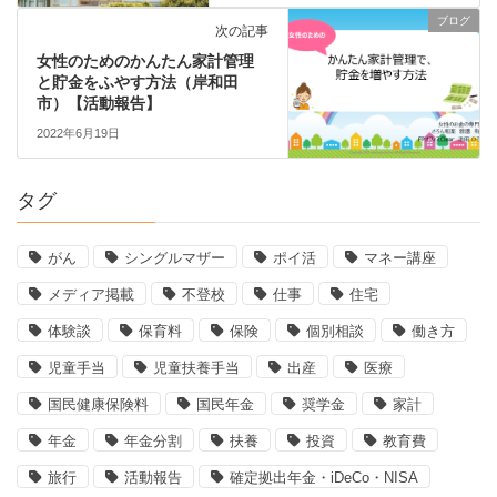
ブログ
次の記事
女性のためのかんたん家計管理
と貯金をふやす方法（岸和田
市）【活動報告】
2022年6月19日
タグ
がん
シングルマザー
ポイ活
マネー講座
メディア掲載
不登校
仕事
住宅
体験談
保育料
保険
個別相談
働き方
児童手当
児童扶養手当
出産
医療
国民健康保険料
国民年金
奨学金
家計
年金
年金分割
扶養
投資
教育費
旅行
活動報告
確定拠出年金・iDeCo・NISA