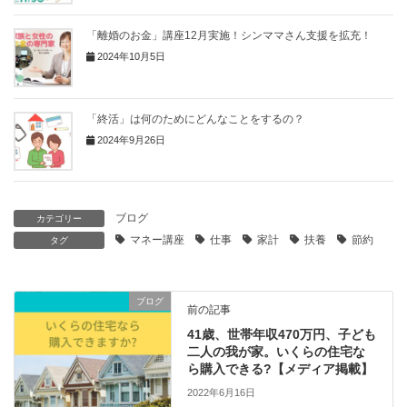
「離婚のお金」講座12月実施！シンママさん支援を拡充！
2024年10月5日
「終活」は何のためにどんなことをするの？
2024年9月26日
ブログ
カテゴリー
マネー講座
仕事
家計
扶養
節約
タグ
ブログ
前の記事
41歳、世帯年収470万円、子ども
二人の我が家。いくらの住宅な
ら購入できる?【メディア掲載】
2022年6月16日