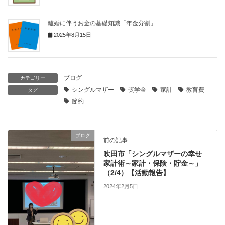
離婚に伴うお金の基礎知識「年金分割」
2025年8月15日
ブログ
カテゴリー
シングルマザー
奨学金
家計
教育費
タグ
節約
ブログ
前の記事
吹田市「シングルマザーの幸せ
家計術～家計・保険・貯金～」
（2/4）【活動報告】
2024年2月5日