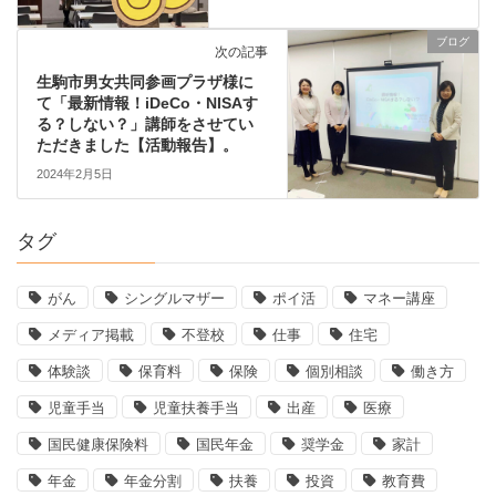
ブログ
次の記事
生駒市男女共同参画プラザ様に
て「最新情報！iDeCo・NISAす
る？しない？」講師をさせてい
ただきました【活動報告】。
2024年2月5日
タグ
がん
シングルマザー
ポイ活
マネー講座
メディア掲載
不登校
仕事
住宅
体験談
保育料
保険
個別相談
働き方
児童手当
児童扶養手当
出産
医療
国民健康保険料
国民年金
奨学金
家計
年金
年金分割
扶養
投資
教育費