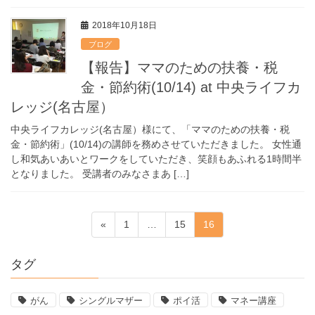
2018年10月18日
ブログ
【報告】ママのための扶養・税
金・節約術(10/14) at 中央ライフカ
レッジ(名古屋）
中央ライフカレッジ(名古屋）様にて、「ママのための扶養・税
金・節約術」(10/14)の講師を務めさせていただきました。 女性通
し和気あいあいとワークをしていただき、笑顔もあふれる1時間半
となりました。 受講者のみなさまあ […]
投
固
固
固
«
1
…
15
16
定
定
定
稿
ペ
ペ
ペ
タグ
ー
ー
ー
の
ジ
ジ
ジ
がん
シングルマザー
ポイ活
マネー講座
ペ