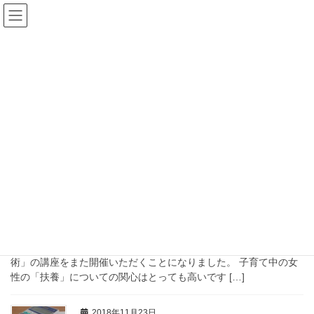
コ
ナ
ン
ビ
テ
ゲ
ン
ー
扶養
ツ
シ
へ
ョ
ス
ン
HOME
扶養
キ
に
ッ
移
プ
動
2018年12月7日
ブログ
「ママのための扶養・税金・節約
術」【1/18名古屋】
来年１月の講座のご案内です。 １０月に中央ライフカレッジ様
（名古屋）で開催いただいた、「ママのための扶養・税金・節約
術」の講座をまた開催いただくことになりました。 子育て中の女
性の「扶養」についての関心はとっても高いです […]
2018年11月23日