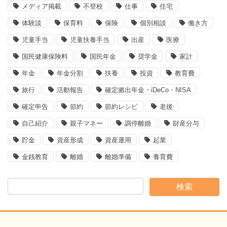
メディア掲載
不登校
仕事
住宅
ー
体験談
保育料
保険
個別相談
働き方
ジ
児童手当
児童扶養手当
出産
医療
送
国民健康保険料
国民年金
奨学金
家計
年金
年金分割
扶養
投資
教育費
り
旅行
活動報告
確定拠出年金・iDeCo・NISA
確定申告
節約
節約レシピ
老後
自己紹介
親子マネー
調停離婚
財産分与
貯金
資産形成
資産運用
起業
金銭教育
離婚
離婚準備
養育費