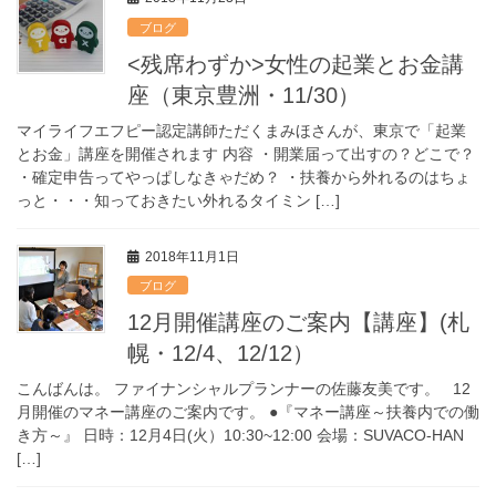
ブログ
<残席わずか>女性の起業とお金講
座（東京豊洲・11/30）
マイライフエフピー認定講師ただくまみほさんが、東京で「起業
とお金」講座を開催されます 内容 ・開業届って出すの？どこで？
・確定申告ってやっぱしなきゃだめ？ ・扶養から外れるのはちょ
っと・・・知っておきたい外れるタイミン […]
2018年11月1日
ブログ
12月開催講座のご案内【講座】(札
幌・12/4、12/12）
こんばんは。 ファイナンシャルプランナーの佐藤友美です。 12
月開催のマネー講座のご案内です。 ●『マネー講座～扶養内での働
き方～』 日時：12月4日(火）10:30~12:00 会場：SUVACO-HAN
[…]