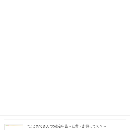
ムページ
Facebook
X
Bluesky
Hatena
LINE
Pocket
Copy
関連記事
“はじめてさん“の確定申告～経費・所得って何？～