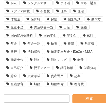
がん
シングルマザー
ポイ活
マネー講座
メディア掲載
不登校
仕事
住宅
体験談
保育料
保険
個別相談
働き方
児童手当
児童扶養手当
出産
医療
国民健康保険料
国民年金
奨学金
家計
年金
年金分割
扶養
投資
教育費
旅行
活動報告
確定拠出年金・iDeCo・NISA
確定申告
節約
節約レシピ
老後
自己紹介
親子マネー
調停離婚
財産分与
貯金
資産形成
資産運用
起業
金銭教育
離婚
離婚準備
養育費