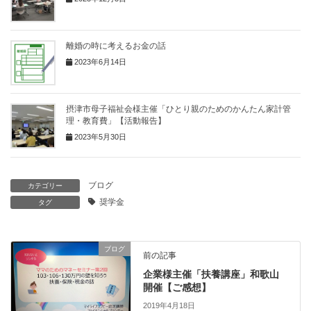
離婚の時に考えるお金の話
2023年6月14日
摂津市母子福祉会様主催「ひとり親のためのかんたん家計管
理・教育費」【活動報告】
2023年5月30日
ブログ
カテゴリー
奨学金
タグ
ブログ
前の記事
企業様主催「扶養講座」和歌山
開催【ご感想】
2019年4月18日