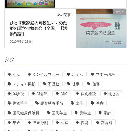
ブログ
次の記事
ひとり親家庭の高校生ママのた
めの奨学金勉強会（全国）【活
動報告】
2019年5月15日
タグ
がん
シングルマザー
ポイ活
マネー講座
メディア掲載
不登校
仕事
住宅
体験談
保育料
保険
個別相談
働き方
児童手当
児童扶養手当
出産
医療
国民健康保険料
国民年金
奨学金
家計
年金
年金分割
扶養
投資
教育費