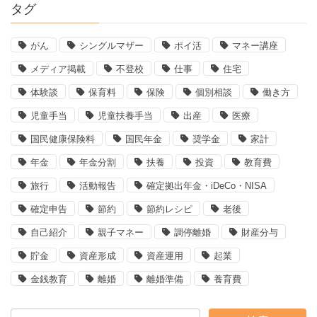
タグ
がん
シングルマザー
ポイ活
マネー講座
メディア掲載
不登校
仕事
住宅
体験談
保育料
保険
個別相談
働き方
児童手当
児童扶養手当
出産
医療
国民健康保険料
国民年金
奨学金
家計
年金
年金分割
扶養
投資
教育費
旅行
活動報告
確定拠出年金・iDeCo・NISA
確定申告
節約
節約レシピ
老後
自己紹介
親子マネー
調停離婚
財産分与
貯金
資産形成
資産運用
起業
金銭教育
離婚
離婚準備
養育費