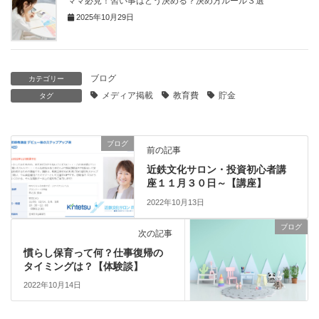
ママ必見！習い事はどう決める？決め方ルール３選
2025年10月29日
ブログ
カテゴリー
メディア掲載
教育費
貯金
タグ
ブログ
前の記事
近鉄文化サロン・投資初心者講
座１１月３０日～【講座】
2022年10月13日
ブログ
次の記事
慣らし保育って何？仕事復帰の
タイミングは？【体験談】
2022年10月14日