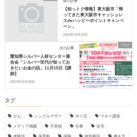
前の記事
【知っトク情報】東大阪市「帰
ってきた東大阪市キャッシュレ
スdeハッピーポイントキャンペ
ーン」
2022年10月23日
ブログ
次の記事
愛知県シルバー人材センター連
合会「シルバー世代が知ってお
きたいお金の話」11月15日【講
師】
2022年10月25日
タグ
がん
シングルマザー
ポイ活
マネー講座
メディア掲載
不登校
仕事
住宅
体験談
保育料
保険
個別相談
働き方