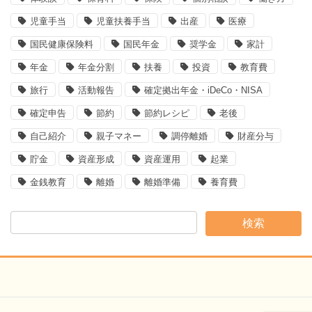
児童手当
児童扶養手当
出産
医療
国民健康保険料
国民年金
奨学金
家計
年金
年金分割
扶養
投資
教育費
旅行
活動報告
確定拠出年金・iDeCo・NISA
確定申告
節約
節約レシピ
老後
自己紹介
親子マネー
調停離婚
財産分与
貯金
資産形成
資産運用
起業
金銭教育
離婚
離婚準備
養育費