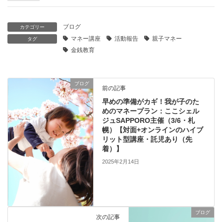
ブログ
カテゴリー
マネー講座
活動報告
親子マネー
タグ
金銭教育
ブログ
前の記事
早めの準備がカギ！我が子のた
めのマネープラン：ここシェル
ジュSAPPORO主催（3/6・札
幌）【対面+オンラインのハイブ
リット型講座・託児あり（先
着）】
2025年2月14日
ブログ
次の記事