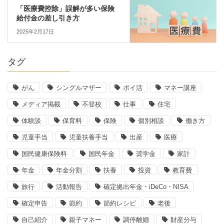
「医療費控除」誤解が多い保険
給付金の差し引き方
2025年2月17日
タグ
がん
シングルマザー
ポイ活
マネー講座
メディア掲載
不登校
仕事
住宅
体験談
保育料
保険
個別相談
働き方
児童手当
児童扶養手当
出産
医療
国民健康保険料
国民年金
奨学金
家計
年金
年金分割
扶養
投資
教育費
旅行
活動報告
確定拠出年金・iDeCo・NISA
確定申告
節約
節約レシピ
老後
自己紹介
親子マネー
調停離婚
財産分与