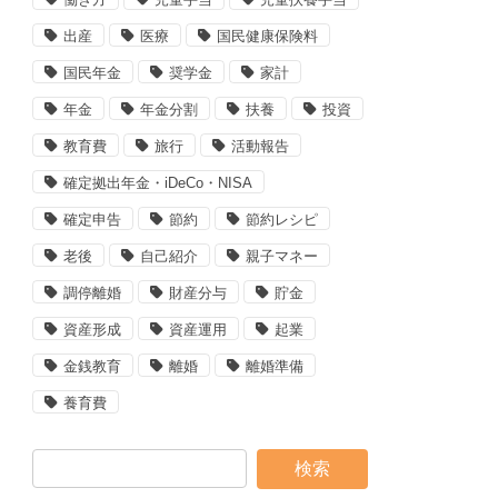
出産
医療
国民健康保険料
国民年金
奨学金
家計
年金
年金分割
扶養
投資
教育費
旅行
活動報告
確定拠出年金・iDeCo・NISA
確定申告
節約
節約レシピ
老後
自己紹介
親子マネー
調停離婚
財産分与
貯金
資産形成
資産運用
起業
金銭教育
離婚
離婚準備
養育費