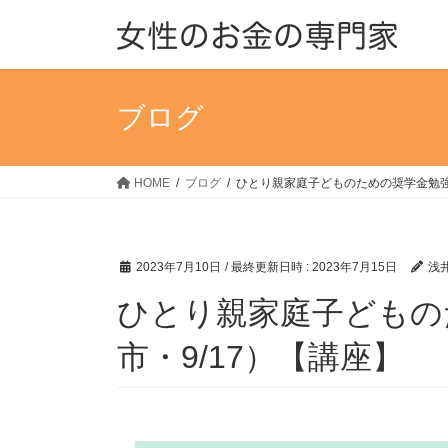
コ
ナ
ン
ビ
テ
ゲ
ン
ー
ツ
シ
ブログ
へ
ョ
ス
ン
キ
に
HOME
ブログ
ひとり親家庭子どものための奨学金勉強
ッ
移
プ
動
2023年7月10日
/ 最終更新日時 :
2023年7月15日
浅井
ひとり親家庭子どもの
市・9/17）【講座】