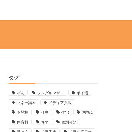
タグ
がん
シングルマザー
ポイ活
マネー講座
メディア掲載
不登校
仕事
住宅
体験談
保育料
保険
個別相談
働き方
児童手当
児童扶養手当