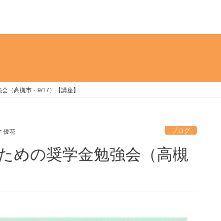
会（高槻市・9/17）【講座】
ブログ
 優花
ための奨学金勉強会（高槻